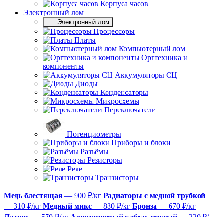
Корпуса часов
Электронный лом
Электронный лом
Процессоры
Платы
Компьютерный лом
Оргтехника и
компоненты
Аккумуляторы СЦ
Диоды
Конденсаторы
Микросхемы
Переключатели
Потенциометры
Приборы и блоки
Разъёмы
Резисторы
Реле
Транзисторы
Медь блестящая
— 900 ₽/кг
Радиаторы с медной трубкой
— 310 ₽/кг
Медный микс
— 880 ₽/кг
Бронза
— 670 ₽/кг
Латунь
— 570 ₽/кг
Алюминиевый кабель чистый
— 220 ₽/