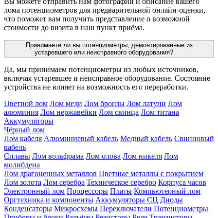
Вы можете отправить нам фотографии и описание вашего
лома потенциометров для предварительной онлайн-оценки,
что поможет вам получить представление о возможной
стоимости до визита в наш пункт приёма.
Принимаете ли вы потенциометры, демонтированные из
устаревшего или неисправного оборудования?
Да, мы принимаем потенциометры из любых источников,
включая устаревшее и неисправное оборудование. Состояние
устройства не влияет на возможность его переработки.
Цветной лом
Лом меди
Лом бронзы
Лом латуни
Лом
алюминия
Лом нержавейки
Лом свинца
Лом титана
Аккумуляторы
Чёрный лом
Лом кабеля
Алюминиевый кабель
Медный кабель
Свинцовый
кабель
Сплавы
Лом вольфрама
Лом олова
Лом никеля
Лом
молибдена
Лом драгоценных металлов
Цветные металлы с покрытием
Лом золота
Лом серебра
Техническое серебро
Корпуса часов
Электронный лом
Процессоры
Платы
Компьютерный лом
Оргтехника и компоненты
Аккумуляторы СЦ
Диоды
Конденсаторы
Микросхемы
Переключатели
Потенциометры
Приборы и блоки
Разъёмы
Резисторы
Реле
Транзисторы