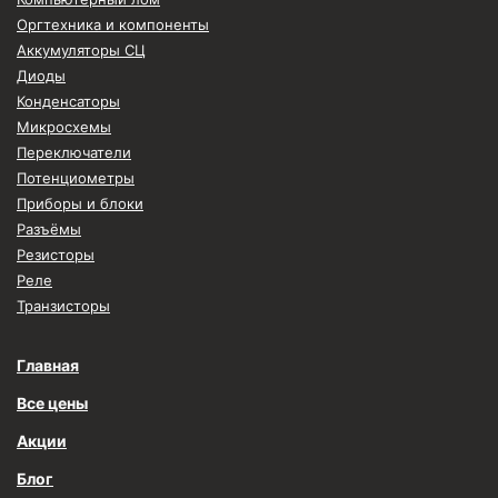
Оргтехника и компоненты
Аккумуляторы СЦ
Диоды
Конденсаторы
Микросхемы
Переключатели
Потенциометры
Приборы и блоки
Разъёмы
Резисторы
Реле
Транзисторы
Главная
Все цены
Акции
Блог