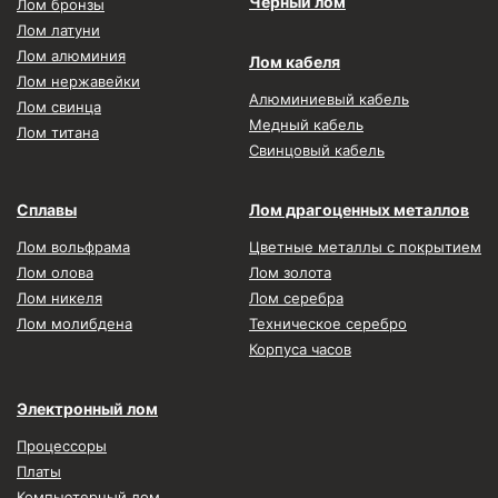
Чёрный лом
Лом бронзы
Лом латуни
Лом алюминия
Лом кабеля
Лом нержавейки
Алюминиевый кабель
Лом свинца
Медный кабель
Лом титана
Свинцовый кабель
Сплавы
Лом драгоценных металлов
Лом вольфрама
Цветные металлы с покрытием
Лом олова
Лом золота
Лом никеля
Лом серебра
Лом молибдена
Техническое серебро
Корпуса часов
Электронный лом
Процессоры
Платы
Компьютерный лом