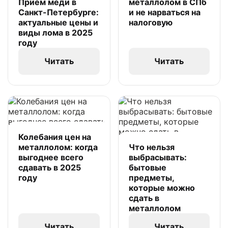
Приём меди в
металлолом в СПб
Санкт-Петербурге:
и не нарваться на
актуальные цены и
налоговую
виды лома в 2025
году
Читать
Читать
Колебания цен на
металлолом: когда
Что нельзя
выгоднее всего
выбрасывать:
сдавать в 2025
бытовые
году
предметы,
которые можно
сдать в
металлолом
Читать
Читать