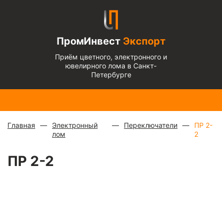
ПромИнвест
Экспорт
Приём цветного, электронного и
ювелирного лома в Санкт-
Петербурге
Медь
Радиаторы
Медный
Алюминиевый
Бронза
Латунь
Алюминиевый
блестящая
с медной
микс
—
кабель
— 670
— 570
микс
— 135 ₽/
— 900 ₽/
трубкой
—
880 ₽/
чистый
— 220
₽/кг
₽/кг
кг
кг
310 ₽/кг
кг
₽/кг
Главная
Электронный
Переключатели
ПР 2-
лом
2
ПР 2-2