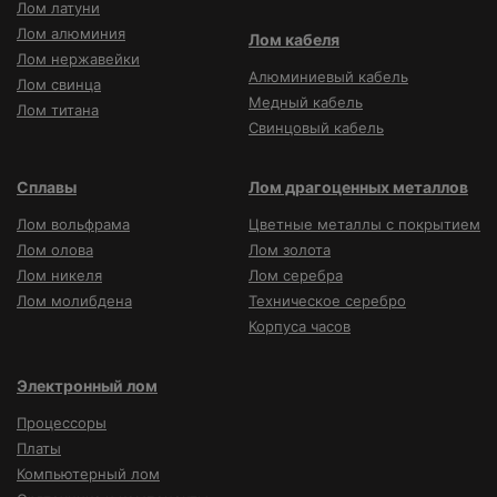
Лом латуни
Лом алюминия
Лом кабеля
Лом нержавейки
Алюминиевый кабель
Лом свинца
Медный кабель
Лом титана
Свинцовый кабель
Сплавы
Лом драгоценных металлов
Лом вольфрама
Цветные металлы с покрытием
Лом олова
Лом золота
Лом никеля
Лом серебра
Лом молибдена
Техническое серебро
Корпуса часов
Электронный лом
Процессоры
Платы
Компьютерный лом