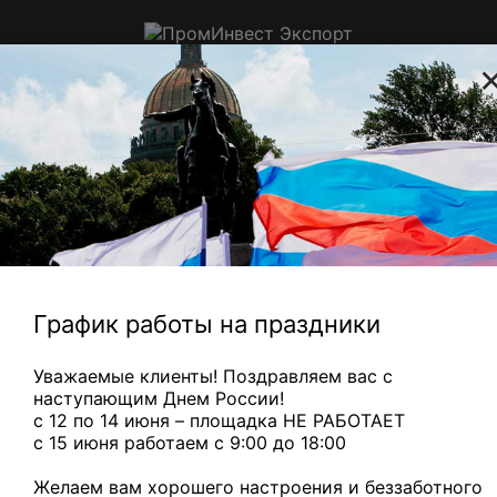
ПромИнвест
Экспорт
Приём цветного, электронного и
ювелирного лома в Санкт-
Петербурге
Радиаторы с медной трубкой
— 310 ₽/кг
Медный микс
— 88
Главная
Электронный
Разъёмы
ОНП-ВС-224
лом
вилка
График работы на праздники
ОНП-ВС-224 вилка
Уважаемые клиенты! Поздравляем вас с
наступающим Днем России!
с 12 по 14 июня – площадка НЕ РАБОТАЕТ
c 15 июня работаем с 9:00 до 18:00
Желаем вам хорошего настроения и беззаботного