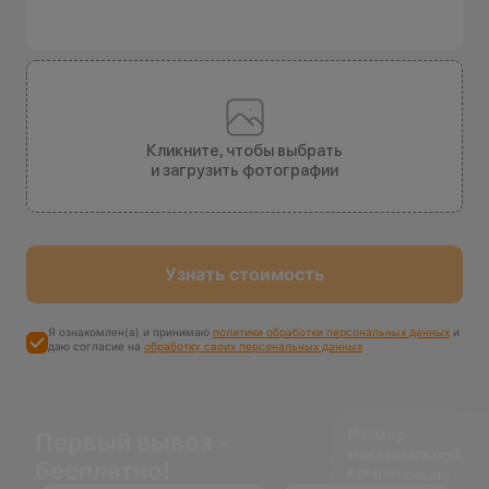
Кликните, чтобы выбрать
и загрузить фотографии
Узнать стоимость
Я ознакомлен(а) и принимаю
политики обработки персональных данных
и
даю согласие на
обработку своих персональных данных
Размер
максимальной
компенсации
Первый вывоз -
бесплатно!