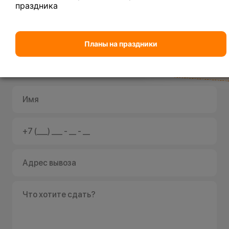
праздника
Планы на праздники
Вывоз
При первом заказе
металлолома
возьмите паспорт!