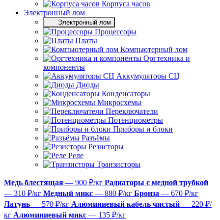
Корпуса часов
Электронный лом
Электронный лом
Процессоры
Платы
Компьютерный лом
Оргтехника и
компоненты
Аккумуляторы СЦ
Диоды
Конденсаторы
Микросхемы
Переключатели
Потенциометры
Приборы и блоки
Разъёмы
Резисторы
Реле
Транзисторы
Медь блестящая
— 900 ₽/кг
Радиаторы с медной трубкой
— 310 ₽/кг
Медный микс
— 880 ₽/кг
Бронза
— 670 ₽/кг
Латунь
— 570 ₽/кг
Алюминиевый кабель чистый
— 220 ₽/
кг
Алюминиевый микс
— 135 ₽/кг