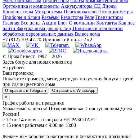
Электронный лом
Процессоры
Платы
Компьютерный лом
Оргтехника и компоненты
Аккумуляторы СЦ
Диоды
Конденсаторы
Микросхемы
Переключатели
Потенциометры
Приборы и блоки
Разъёмы
Резисторы
Реле
Транзисторы
Главная
Все цены
Акции
Блог
О компании
Контакты
Как нас
найти
Закупка лома для юр. лиц
Политика в отношении
обработки персональных данных
Вывоз лома
+7 (812) 703-47-20
Ириновский пр-кт 2 к2
© ПромИнвест, 1997—2026
Здесь бонус для новых клиентов
+5 рублей
Ваш промокод
Покажите промокод менеджеру для получения бонуса к цене
при сдаче цветного лома
Отправить в Telegram
Отправить в WhatsApp
×
График работы на праздники
Уважаемые клиенты! Поздравляем вас с наступающим Днем
России!
с 12 по 14 июня – площадка НЕ РАБОТАЕТ
c 15 июня работаем с 9:00 до 18:00
Желаем вам хорошего настроения и беззаботного праздника