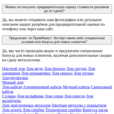
Можно ли получить предварительную оценку стоимости разъёмов
до их сдачи?
Да, вы можете отправить нам фотографии или детальное
описание ваших разъёмов для предварительной оценки по
телефону или через наш сайт.
Предлагает ли ПромИнвест Экспорт какие-либо специальные
условия или бонусы для новых клиентов?
Да, мы часто проводим акции и предлагаем специальные
бонусы для новых клиентов, включая дополнительные скидки
на сдачу металлолома.
Цветной лом
Лом меди
Лом бронзы
Лом латуни
Лом
алюминия
Лом нержавейки
Лом свинца
Лом титана
Аккумуляторы
Чёрный лом
Лом кабеля
Алюминиевый кабель
Медный кабель
Свинцовый
кабель
Сплавы
Лом вольфрама
Лом олова
Лом никеля
Лом
молибдена
Лом драгоценных металлов
Цветные металлы с покрытием
Лом золота
Лом серебра
Техническое серебро
Корпуса часов