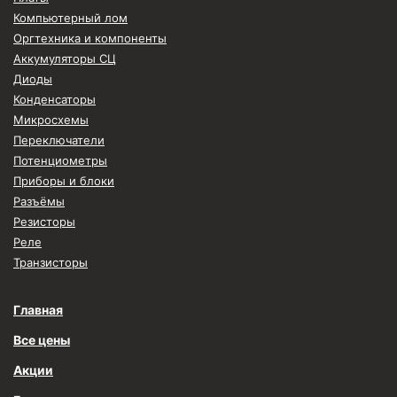
Компьютерный лом
Оргтехника и компоненты
Аккумуляторы СЦ
Диоды
Конденсаторы
Микросхемы
Переключатели
Потенциометры
Приборы и блоки
Разъёмы
Резисторы
Реле
Транзисторы
Главная
Все цены
Акции