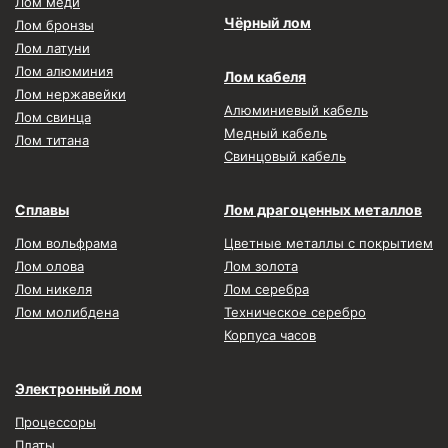
Лом меди
Чёрный лом
Лом бронзы
Лом латуни
Лом алюминия
Лом кабеля
Лом нержавейки
Алюминиевый кабель
Лом свинца
Медный кабель
Лом титана
Свинцовый кабель
Сплавы
Лом драгоценных металлов
Лом вольфрама
Цветные металлы с покрытием
Лом олова
Лом золота
Лом никеля
Лом серебра
Лом молибдена
Техническое серебро
Корпуса часов
Электронный лом
Процессоры
Платы