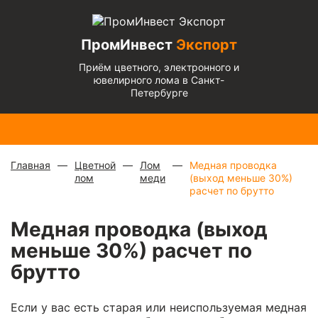
ПромИнвест
Экспорт
Приём цветного, электронного и
ювелирного лома в Санкт-
Петербурге
Медь
Радиаторы
Медный
Алюминиевый
Бронза
Латунь
Алюминиевый
блестящая
с медной
микс
—
кабель
— 670
— 570
микс
— 135 ₽/
— 900 ₽/
трубкой
—
880 ₽/
чистый
— 220
₽/кг
₽/кг
кг
кг
310 ₽/кг
кг
₽/кг
Главная
Цветной
Лом
Медная проводка
лом
меди
(выход меньше 30%)
расчет по брутто
Медная проводка (выход
меньше 30%) расчет по
брутто
Если у вас есть старая или неиспользуемая медная