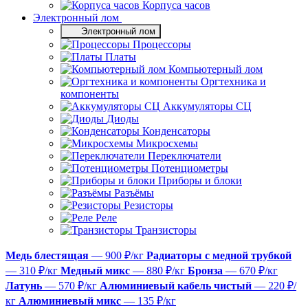
Корпуса часов
Электронный лом
Электронный лом
Процессоры
Платы
Компьютерный лом
Оргтехника и
компоненты
Аккумуляторы СЦ
Диоды
Конденсаторы
Микросхемы
Переключатели
Потенциометры
Приборы и блоки
Разъёмы
Резисторы
Реле
Транзисторы
Медь блестящая
— 900 ₽/кг
Радиаторы с медной трубкой
— 310 ₽/кг
Медный микс
— 880 ₽/кг
Бронза
— 670 ₽/кг
Латунь
— 570 ₽/кг
Алюминиевый кабель чистый
— 220 ₽/
кг
Алюминиевый микс
— 135 ₽/кг