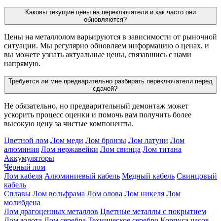
Каковы текущие цены на переключатели и как часто они
обновляются?
Цены на металлолом варьируются в зависимости от рыночной
ситуации. Мы регулярно обновляем информацию о ценах, и
вы можете узнать актуальные цены, связавшись с нами
напрямую.
Требуется ли мне предварительно разбирать переключатели перед
сдачей?
Не обязательно, но предварительный демонтаж может
ускорить процесс оценки и помочь вам получить более
высокую цену за чистые компоненты.
Цветной лом
Лом меди
Лом бронзы
Лом латуни
Лом
алюминия
Лом нержавейки
Лом свинца
Лом титана
Аккумуляторы
Чёрный лом
Лом кабеля
Алюминиевый кабель
Медный кабель
Свинцовый
кабель
Сплавы
Лом вольфрама
Лом олова
Лом никеля
Лом
молибдена
Лом драгоценных металлов
Цветные металлы с покрытием
Лом золота
Лом серебра
Техническое серебро
Корпуса часов