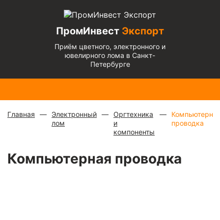
ПромИнвест
Экспорт
Приём цветного, электронного и
ювелирного лома в Санкт-
Петербурге
Медь
Радиаторы
Медный
Алюминиевый
Бронза
Латунь
Алюминиевый
блестящая
с медной
микс
—
кабель
— 670
— 570
микс
— 135 ₽/
— 900 ₽/
трубкой
—
880 ₽/
чистый
— 220
₽/кг
₽/кг
кг
кг
310 ₽/кг
кг
₽/кг
Главная
Электронный
Оргтехника
Компьютерна
лом
и
проводка
компоненты
Компьютерная проводка