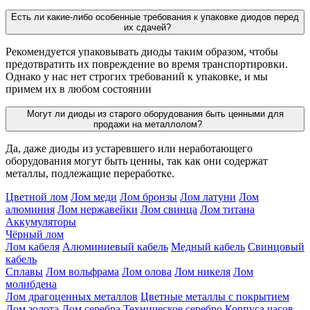
Есть ли какие-либо особенные требования к упаковке диодов перед
их сдачей?
Рекомендуется упаковывать диоды таким образом, чтобы
предотвратить их повреждение во время транспортировки.
Однако у нас нет строгих требований к упаковке, и мы
примем их в любом состоянии
Могут ли диоды из старого оборудования быть ценными для
продажи на металлолом?
Да, даже диоды из устаревшего или неработающего
оборудования могут быть ценны, так как они содержат
металлы, подлежащие переработке.
Цветной лом
Лом меди
Лом бронзы
Лом латуни
Лом
алюминия
Лом нержавейки
Лом свинца
Лом титана
Аккумуляторы
Чёрный лом
Лом кабеля
Алюминиевый кабель
Медный кабель
Свинцовый
кабель
Сплавы
Лом вольфрама
Лом олова
Лом никеля
Лом
молибдена
Лом драгоценных металлов
Цветные металлы с покрытием
Лом золота
Лом серебра
Техническое серебро
Корпуса часов