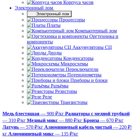
Корпуса часов
Электронный лом
Электронный лом
Процессоры
Платы
Компьютерный лом
Оргтехника и
компоненты
Аккумуляторы СЦ
Диоды
Конденсаторы
Микросхемы
Переключатели
Потенциометры
Приборы и блоки
Разъёмы
Резисторы
Реле
Транзисторы
Медь блестящая
— 900 ₽/кг
Радиаторы с медной трубкой
— 310 ₽/кг
Медный микс
— 880 ₽/кг
Бронза
— 670 ₽/кг
Латунь
— 570 ₽/кг
Алюминиевый кабель чистый
— 220 ₽/
кг
Алюминиевый микс
— 135 ₽/кг