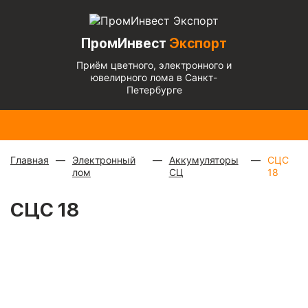
ПромИнвест
Экспорт
Приём цветного, электронного и
ювелирного лома в Санкт-
Петербурге
Радиаторы
Медный
Алюминиевый
Медь
Бронза
Латунь
Алюминиевы
с медной
микс
—
кабель
блестящая
— 670
— 570
микс
— 135 ₽/
трубкой
—
880 ₽/
чистый
— 220
— 900 ₽/кг
₽/кг
₽/кг
кг
310 ₽/кг
кг
₽/кг
Главная
Электронный
Аккумуляторы
СЦС
лом
СЦ
18
СЦС 18