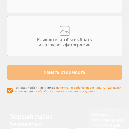
Кликните, чтобы выбрать
и загрузить фотографии
Узнать стоимость
Я ознакомлен(а) и принимаю
политики обработки персональных данных
и
даю согласие на
обработку своих персональных данных
Размер
максимальной
компенсации
Первый вывоз -
бесплатно!