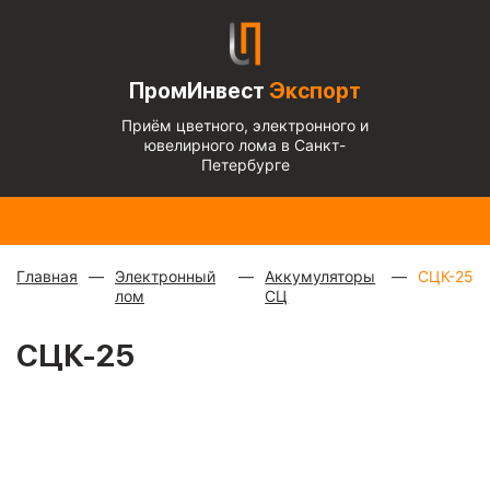
ПромИнвест
Экспорт
Приём цветного, электронного и
ювелирного лома в Санкт-
Петербурге
Радиаторы
Медный
Алюминиевый
Медь
Бронза
Латунь
Алюминиевы
с медной
микс
—
кабель
блестящая
— 670
— 570
микс
— 135 ₽/
трубкой
—
880 ₽/
чистый
— 220
— 900 ₽/кг
₽/кг
₽/кг
кг
310 ₽/кг
кг
₽/кг
Главная
Электронный
Аккумуляторы
СЦК-25
лом
СЦ
СЦК-25