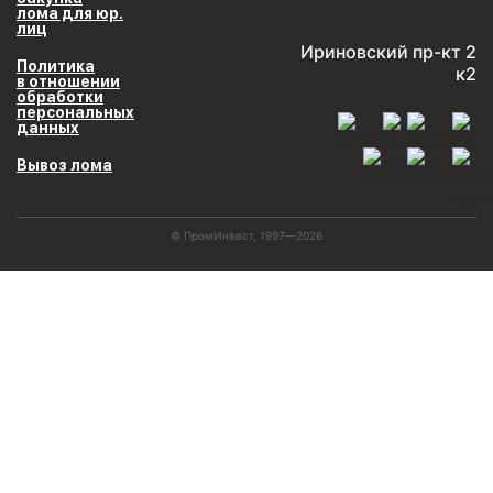
лома для юр.
лиц
Ириновский пр-кт 2
Политика
к2
в отношении
обработки
персональных
данных
Вывоз лома
© ПромИнвест, 1997—2026