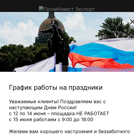
ПромИнвест
Экспорт
Приём цветного, электронного и
ювелирного лома в Санкт-
Петербурге
Радиаторы с медной трубкой
— 310 ₽/кг
Медный микс
— 
Главная
Электронный
Аккумуляторы
Сдать
лом
СЦ
аккумулято
СЦД-70Б н
лом
График работы на праздники
СЦД-70Б
Уважаемые клиенты! Поздравляем вас с
наступающим Днем России!
с 12 по 14 июня – площадка НЕ РАБОТАЕТ
c 15 июня работаем с 9:00 до 18:00
Желаем вам хорошего настроения и беззаботного