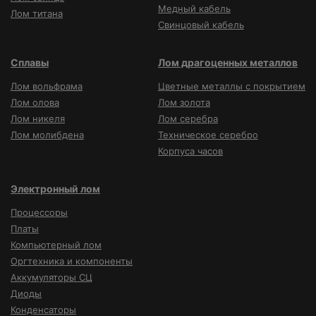
Медный кабель
Лом титана
Свинцовый кабель
Сплавы
Лом драгоценных металлов
Лом вольфрама
Цветные металлы с покрытием
Лом олова
Лом золота
Лом никеля
Лом серебра
Лом молибдена
Техническое серебро
Корпуса часов
Электронный лом
Процессоры
Платы
Компьютерный лом
Оргтехника и компоненты
Аккумуляторы СЦ
Диоды
Конденсаторы