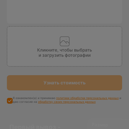
Кликните, чтобы выбрать
и загрузить фотографии
Узнать стоимость
Я ознакомлен(а) и принимаю
политики обработки персональных данных
и
даю согласие на
обработку своих персональных данных
Размер
максимальной
компенсации
Первый вывоз -