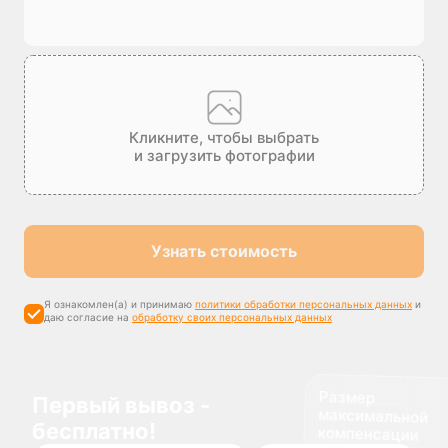
Кликните, чтобы выбрать
и загрузить фотографии
Узнать стоимость
Я ознакомлен(а) и принимаю
политики обработки персональных данных
и
даю согласие на
обработку своих персональных данных
Размер
максимальной
компенсации
Первый вывоз -
бесплатно!