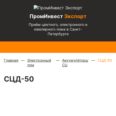
ПромИнвест
Экспорт
Приём цветного, электронного и
ювелирного лома в Санкт-
Петербурге
Медь
Радиаторы
Медный
Алюминиевый
Бронза
Латунь
Алюминиевый
блестящая
с медной
микс
—
кабель
— 670
— 570
микс
— 135 ₽/
— 900 ₽/
трубкой
—
880 ₽/
чистый
— 220
₽/кг
₽/кг
кг
кг
310 ₽/кг
кг
₽/кг
Главная
Электронный
Аккумуляторы
СЦД-50
лом
СЦ
СЦД-50