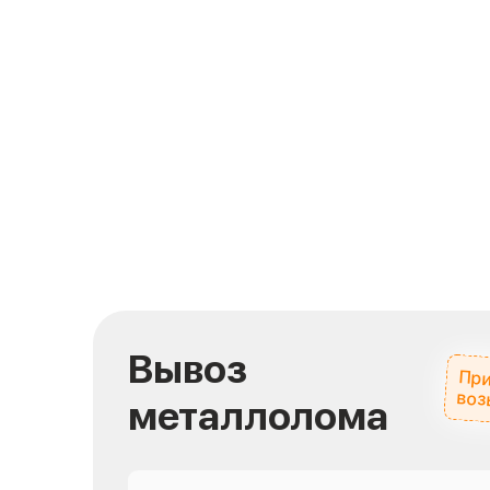
Вывоз
При
воз
металлолома