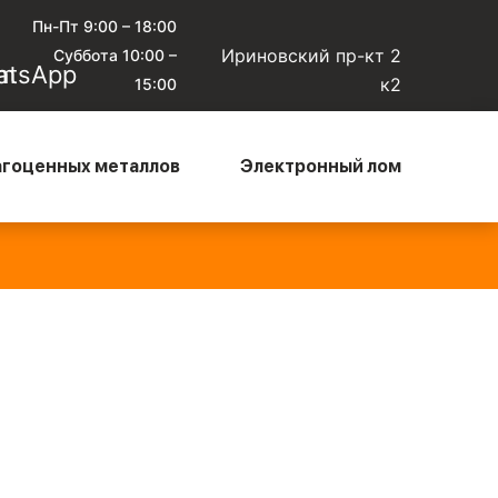
Пн-Пт 9:00 – 18:00
Ириновский пр-кт 2
Суббота 10:00 –
к2
15:00
агоценных металлов
Электронный лом
юминиевый кабель чистый
—
Алюминиевый микс
—
0 ₽/кг
135 ₽/кг