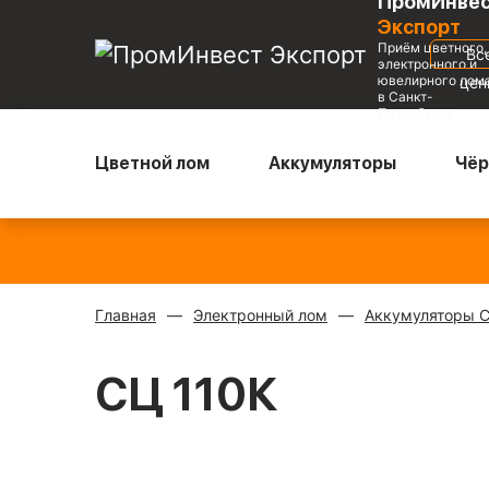
ПромИнве
Экспорт
Приём цветного,
Вс
электронного и
ювелирного лом
це
в Санкт-
Петербурге
Цветной лом
Аккумуляторы
Чёр
Медь блестящая
—
Радиаторы с медной трубкой
—
900 ₽/кг
310 ₽/кг
Главная
Электронный лом
Аккумуляторы 
СЦ 110К