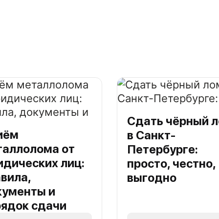
Сдать чёрный 
иём
в Санкт-
таллолома от
Петербурге:
дических лиц:
просто, честно,
вила,
выгодно
кументы и
рядок сдачи