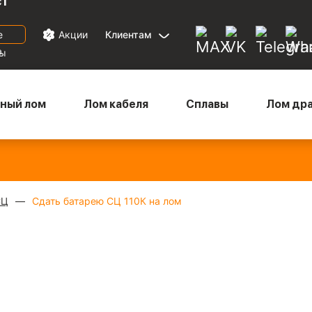
ст
е
Акции
Клиентам
а
ны
ный лом
Лом кабеля
Сплавы
Лом др
Медный микс
— 880
Бронза
— 670
Латунь
— 570
Ал
₽/кг
₽/кг
₽/кг
22
СЦ
Сдать батарею СЦ 110К на лом