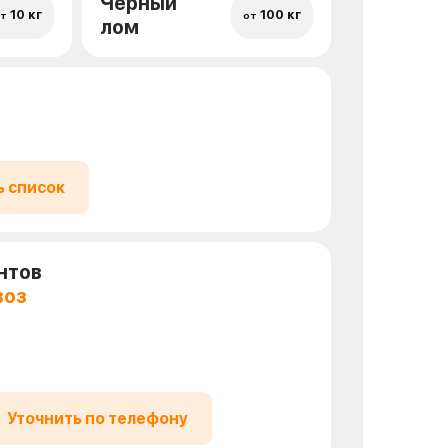
Черный
10 кг
100 кг
т
от
лом
ь список
нтов
воз
Уточнить по телефону