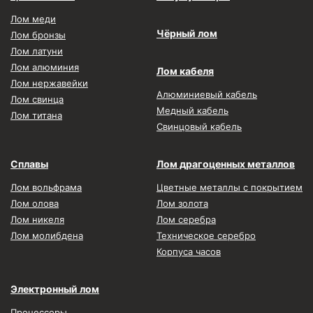
Лом меди
Чёрный лом
Лом бронзы
Лом латуни
Лом алюминия
Лом кабеля
Лом нержавейки
Алюминиевый кабель
Лом свинца
Медный кабель
Лом титана
Свинцовый кабель
Сплавы
Лом драгоценных металлов
Лом вольфрама
Цветные металлы с покрытием
Лом олова
Лом золота
Лом никеля
Лом серебра
Лом молибдена
Техническое серебро
Корпуса часов
Электронный лом
Процессоры