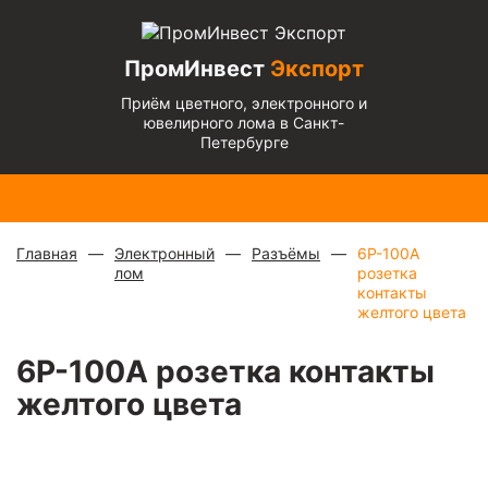
ПромИнвест
Экспорт
Приём цветного, электронного и
ювелирного лома в Санкт-
Петербурге
Медь
Радиаторы
Медный
Алюминиевый
Бронза
Латунь
Алюминиевый
блестящая
с медной
микс
—
кабель
— 670
— 570
микс
— 135 ₽/
— 900 ₽/
трубкой
—
880 ₽/
чистый
— 220
₽/кг
₽/кг
кг
кг
310 ₽/кг
кг
₽/кг
Главная
Электронный
Разъёмы
6Р-100А
лом
розетка
контакты
желтого цвета
6Р-100А розетка контакты
желтого цвета