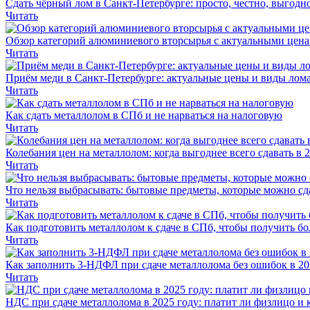
Сдать чёрный лом в Санкт-Петербурге: просто, честно, выгодн
Читать
Обзор категорий алюминиевого вторсырья с актуальными цен
Читать
Приём меди в Санкт-Петербурге: актуальные цены и виды лома
Читать
Как сдать металлолом в СПб и не нарваться на налоговую
Читать
Колебания цен на металлолом: когда выгоднее всего сдавать в 
Читать
Что нельзя выбрасывать: бытовые предметы, которые можно сд
Читать
Как подготовить металлолом к сдаче в СПб, чтобы получить бо
Читать
Как заполнить 3-НДФЛ при сдаче металлолома без ошибок в 20
Читать
НДС при сдаче металлолома в 2025 году: платит ли физлицо и 