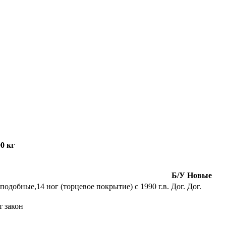
0 кг
Б/У
Новые
 подобные,14 ног (торцевое покрытие) c 1990 г.в.
Дог.
Дог.
т закон