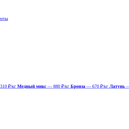
енты
310 ₽/кг
Медный микс
— 880 ₽/кг
Бронза
— 670 ₽/кг
Латунь
—