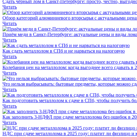
Сдать чёрный лом в Санкт-Петербурге: просто, честно, выгодн
Читать
Обзор категорий алюминиевого вторсырья с актуальными цен
Читать
Приём меди в Санкт-Петербурге: актуальные цены и виды лома
Читать
Как сдать металлолом в СПб и не нарваться на налоговую
Читать
Колебания цен на металлолом: когда выгоднее всего сдавать в 
Читать
Что нельзя выбрасывать: бытовые предметы, которые можно сд
Читать
Как подготовить металлолом к сдаче в СПб, чтобы получить бо
Читать
Как заполнить 3-НДФЛ при сдаче металлолома без ошибок в 20
Читать
НДС при сдаче металлолома в 2025 году: платит ли физлицо и 