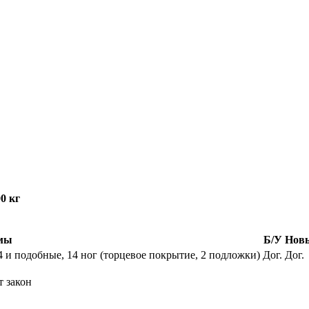
0 кг
мы
Б/У
Нов
4 и подобные, 14 ног (торцевое покрытие, 2 подложки)
Дог.
Дог.
т закон