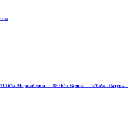
енты
310 ₽/кг
Медный микс
— 880 ₽/кг
Бронза
— 670 ₽/кг
Латунь
—