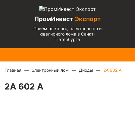
ПромИнвест
Экспорт
Приём цветного, электронного и
ювелирного лома в Санкт-
Петербурге
Медь
Радиаторы
Медный
Алюминиевый
Бронза
Латунь
Алюминиевый
блестящая
с медной
микс
—
кабель
— 670
— 570
микс
— 135 ₽/
— 900 ₽/
трубкой
—
880 ₽/
чистый
— 220
₽/кг
₽/кг
кг
кг
310 ₽/кг
кг
₽/кг
Главная
Электронный лом
Диоды
2А 602 А
2А 602 А