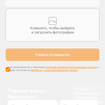
Кликните, чтобы выбрать
и загрузить фотографии
Узнать стоимость
Я ознакомлен(а) и принимаю
политики обработки персональных данных
и
даю согласие на
обработку своих персональных данных
Размер
максимальной
компенсации
Первый вывоз -
бесплатно!
доставки 1500₽