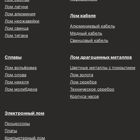
Лом латуни
Лом алюминия
Лом кабеля
Лом нержавейки
Алюминиевый кабель
Лом свинца
Медный кабель
Лом титана
Свинцовый кабель
Сплавы
Лом драгоценных металлов
Лом вольфрама
Цветные металлы с покрытием
Лом олова
Лом золота
Лом никеля
Лом серебра
Лом молибдена
Техническое серебро
Корпуса часов
Электронный лом
Процессоры
Платы
Компьютерный лом