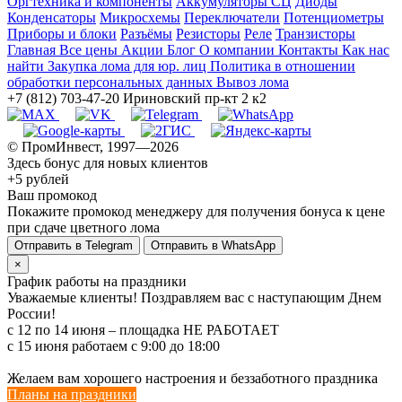
Оргтехника и компоненты
Аккумуляторы СЦ
Диоды
Конденсаторы
Микросхемы
Переключатели
Потенциометры
Приборы и блоки
Разъёмы
Резисторы
Реле
Транзисторы
Главная
Все цены
Акции
Блог
О компании
Контакты
Как нас
найти
Закупка лома для юр. лиц
Политика в отношении
обработки персональных данных
Вывоз лома
+7 (812) 703-47-20
Ириновский пр-кт 2 к2
© ПромИнвест, 1997—2026
Здесь бонус для новых клиентов
+5 рублей
Ваш промокод
Покажите промокод менеджеру для получения бонуса к цене
при сдаче цветного лома
Отправить в Telegram
Отправить в WhatsApp
×
График работы на праздники
Уважаемые клиенты! Поздравляем вас с наступающим Днем
России!
с 12 по 14 июня – площадка НЕ РАБОТАЕТ
c 15 июня работаем с 9:00 до 18:00
Желаем вам хорошего настроения и беззаботного праздника
Планы на праздники