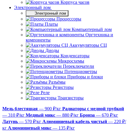
Корпуса часов
Электронный лом
Электронный лом
Процессоры
Платы
Компьютерный лом
Оргтехника и
компоненты
Аккумуляторы СЦ
Диоды
Конденсаторы
Микросхемы
Переключатели
Потенциометры
Приборы и блоки
Разъёмы
Резисторы
Реле
Транзисторы
Медь блестящая
— 900 ₽/кг
Радиаторы с медной трубкой
— 310 ₽/кг
Медный микс
— 880 ₽/кг
Бронза
— 670 ₽/кг
Латунь
— 570 ₽/кг
Алюминиевый кабель чистый
— 220 ₽/
кг
Алюминиевый микс
— 135 ₽/кг