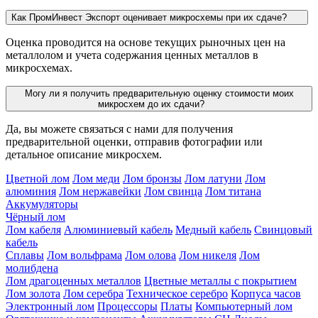
Как ПромИнвест Экспорт оценивает микросхемы при их сдаче?
Оценка проводится на основе текущих рыночных цен на
металлолом и учета содержания ценных металлов в
микросхемах.
Могу ли я получить предварительную оценку стоимости моих
микросхем до их сдачи?
Да, вы можете связаться с нами для получения
предварительной оценки, отправив фотографии или
детальное описание микросхем.
Цветной лом
Лом меди
Лом бронзы
Лом латуни
Лом
алюминия
Лом нержавейки
Лом свинца
Лом титана
Аккумуляторы
Чёрный лом
Лом кабеля
Алюминиевый кабель
Медный кабель
Свинцовый
кабель
Сплавы
Лом вольфрама
Лом олова
Лом никеля
Лом
молибдена
Лом драгоценных металлов
Цветные металлы с покрытием
Лом золота
Лом серебра
Техническое серебро
Корпуса часов
Электронный лом
Процессоры
Платы
Компьютерный лом