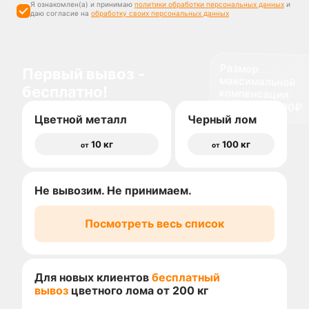
Я ознакомлен(а) и принимаю
политики обработки персональных данных
и
даю согласие на
обработку своих персональных данных
Размер
максимальной
компенсации
Первый вывоз -
бесплатно!
доставки 1500₽
Цветной металл
Черный лом
10 кг
100 кг
от
от
Не вывозим. Не принимаем.
Посмотреть весь список
Для новых клиентов
бесплатный
вывоз
цветного лома от 200 кг