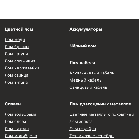
Цветной лом
Аккумуляторы
Лом меди
Чёрный лом
Лом бронзы
Лом латуни
Лом алюминия
Лом кабеля
Лом нержавейки
Алюминиевый кабель
Лом свинца
Медный кабель
Лом титана
Свинцовый кабель
Сплавы
Лом драгоценных металлов
Лом вольфрама
Цветные металлы с покрытием
Лом олова
Лом золота
Лом никеля
Лом серебра
Лом молибдена
Техническое серебро