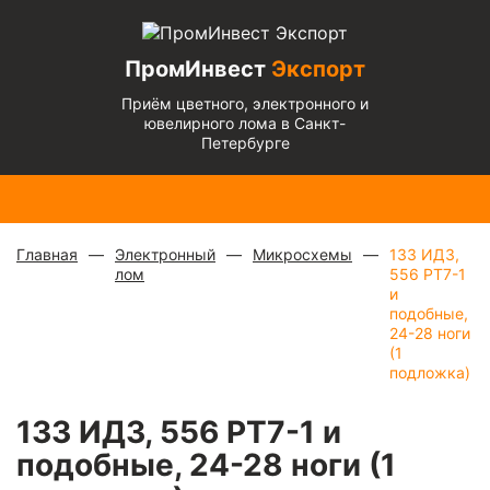
ПромИнвест
Экспорт
Приём цветного, электронного и
ювелирного лома в Санкт-
Петербурге
Медь
Радиаторы
Медный
Алюминиевый
Бронза
Латунь
Алюминиевый
блестящая
с медной
микс
—
кабель
— 670
— 570
микс
— 135 ₽/
— 900 ₽/
трубкой
—
880 ₽/
чистый
— 220
₽/кг
₽/кг
кг
кг
310 ₽/кг
кг
₽/кг
Главная
Электронный
Микросхемы
133 ИД3,
лом
556 РТ7-1
и
подобные,
24-28 ноги
(1
подложка)
133 ИД3, 556 РТ7-1 и
подобные, 24-28 ноги (1