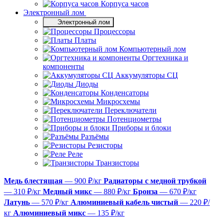
Корпуса часов
Электронный лом
Электронный лом
Процессоры
Платы
Компьютерный лом
Оргтехника и
компоненты
Аккумуляторы СЦ
Диоды
Конденсаторы
Микросхемы
Переключатели
Потенциометры
Приборы и блоки
Разъёмы
Резисторы
Реле
Транзисторы
Медь блестящая
— 900 ₽/кг
Радиаторы с медной трубкой
— 310 ₽/кг
Медный микс
— 880 ₽/кг
Бронза
— 670 ₽/кг
Латунь
— 570 ₽/кг
Алюминиевый кабель чистый
— 220 ₽/
кг
Алюминиевый микс
— 135 ₽/кг