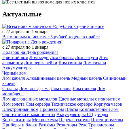
Актуальные
с 27 апреля по 1 января
Всем новым клиентам +5 рублей к цене в прайсе
с 27 апреля по 1 января
Подарок на День рождения!
Цветной лом
Лом меди
Лом бронзы
Лом латуни
Лом
алюминия
Лом нержавейки
Лом свинца
Лом титана
Аккумуляторы
Чёрный лом
Лом кабеля
Алюминиевый кабель
Медный кабель
Свинцовый
кабель
Сплавы
Лом вольфрама
Лом олова
Лом никеля
Лом
молибдена
Лом драгоценных металлов
Цветные металлы с покрытием
Лом золота
Лом серебра
Техническое серебро
Корпуса часов
Электронный лом
Процессоры
Платы
Компьютерный лом
Оргтехника и компоненты
Аккумуляторы СЦ
Диоды
Конденсаторы
Микросхемы
Переключатели
Потенциометры
Приборы и блоки
Разъёмы
Резисторы
Реле
Транзисторы