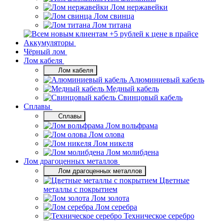
Лом нержавейки
Лом свинца
Лом титана
Аккумуляторы
Чёрный лом
Лом кабеля
Лом кабеля
Алюминиевый кабель
Медный кабель
Свинцовый кабель
Сплавы
Сплавы
Лом вольфрама
Лом олова
Лом никеля
Лом молибдена
Лом драгоценных металлов
Лом драгоценных металлов
Цветные
металлы с покрытием
Лом золота
Лом серебра
Техническое серебро