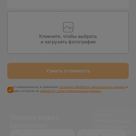
Кликните, чтобы выбрать
и загрузить фотографии
Узнать стоимость
Я ознакомлен(а) и принимаю
политики обработки персональных данных
и
даю согласие на
обработку своих персональных данных
Размер
максимальной
компенсации
Первый вывоз -
бесплатно!
доставки 1500₽