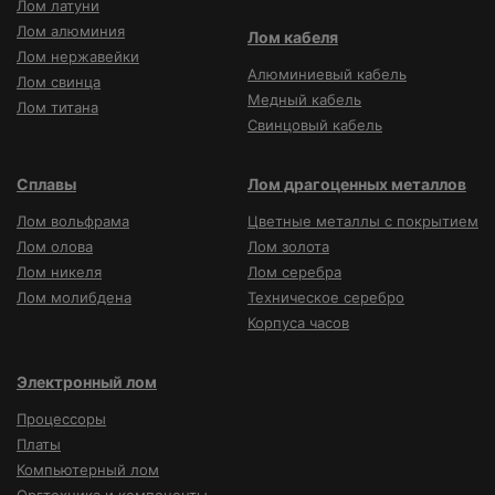
Лом латуни
Лом алюминия
Лом кабеля
Лом нержавейки
Алюминиевый кабель
Лом свинца
Медный кабель
Лом титана
Свинцовый кабель
Сплавы
Лом драгоценных металлов
Лом вольфрама
Цветные металлы с покрытием
Лом олова
Лом золота
Лом никеля
Лом серебра
Лом молибдена
Техническое серебро
Корпуса часов
Электронный лом
Процессоры
Платы
Компьютерный лом