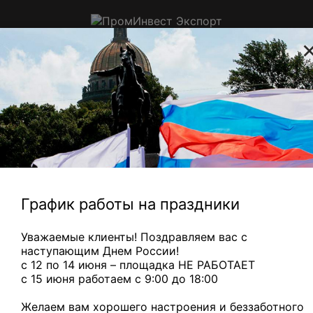
ПромИнвест
Экспорт
Приём цветного, электронного и
ювелирного лома в Санкт-
Петербурге
Радиаторы с медной трубкой
— 310 ₽/кг
Медный микс
— 880
Главная
Электронный лом
Реле
ВМП реле
ВМП реле
График работы на праздники
Уважаемые клиенты! Поздравляем вас с
наступающим Днем России!
с 12 по 14 июня – площадка НЕ РАБОТАЕТ
c 15 июня работаем с 9:00 до 18:00
Желаем вам хорошего настроения и беззаботного