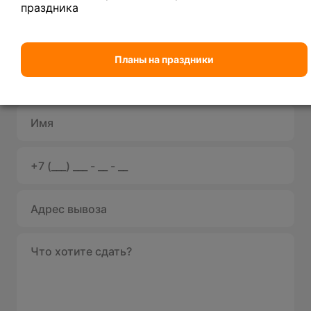
праздника
Вывоз
Планы на праздники
При первом заказе
металлолома
возьмите паспорт!